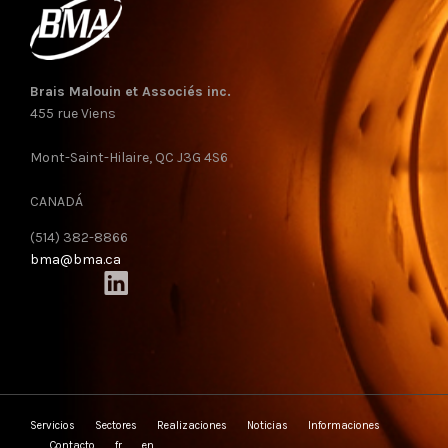
Brais Malouin et Associés inc.
455 rue Viens
Mont-Saint-Hilaire, QC J3G 4S6
CANADÁ
(514) 382-8866
bma@bma.ca
Servicios
Sectores
Realizaciones
Noticias
Informaciones
Contacto
fr
en