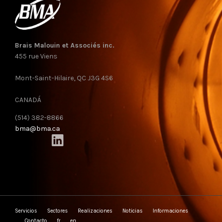
Brais Malouin et Associés inc.
455 rue Viens
Mont-Saint-Hilaire, QC J3G 4S6
CANADÁ
(514) 382-8866
bma@bma.ca
Servicios
Sectores
Realizaciones
Noticias
Informaciones
Contacto
fr
en