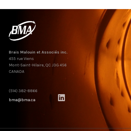
Brais Malouin et Associés inc.
455 rue Viens
Mont-Saint-Hilaire, QC J3G 4S6
CANADA
(514) 382-8866
bma@bma.ca